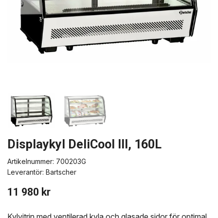
Displaykyl DeliCool III, 160L
Artikelnummer:
700203G
Leverantör:
Bartscher
11 980 kr
Kylvitrin med ventilerad kyla och glasade sidor för optimal