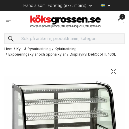
Handla som
Företag (exkl. moms)
0
Hem
Kyl- & frysutrustning
Kylutrustning
Exponeringskylar och öppna kylar
Displaykyl DeliCool III, 160L