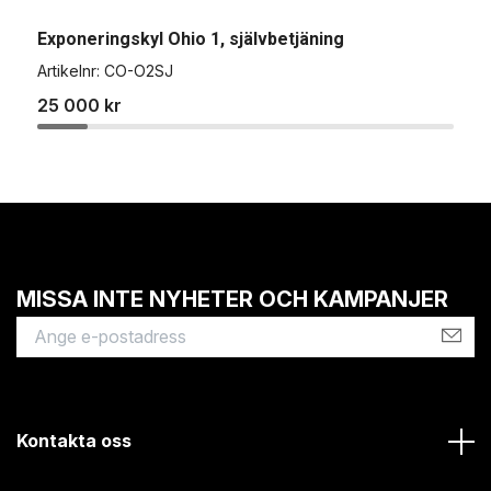
E
Exponeringskyl Ohio 1, självbetjäning
A
Artikelnr:
CO-O2SJ
5
25 000 kr
MISSA INTE NYHETER OCH KAMPANJER
Kontakta oss