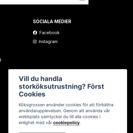
SOCIALA MEDIER
Facebook
Instagram
g
Vill du handla
storköksutrustning? Först
Cookies
Köksgrossen använder cookies för att förbättra
användarupplevelsen. Genom att använda vår
webbplats samtycker du till alla cookies i
enlighet med vår
cookiepolicy
.