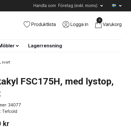
Handla som
Företag (exkl. moms)
0
Produktlista
Logga in
Varukorg
Möbler
Lagerrensning
 svart
kakyl FSC175H, med lystop,
t
mer:
34077
:
Tefcold
 kr