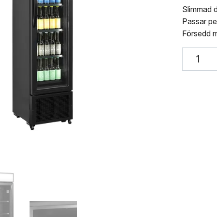
Slimmad d
Passar per
Försedd me