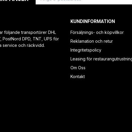
KUNDINFORMATION
ar följande transportörer DHL
Försäljnings- och köpvillkor
V, PostNord DPD, TNT, UPS för
Reklamation och retur
a service och räckvidd.
Integritetspolicy
Leasing för restaurangutrustnin
Om Oss
Kontakt