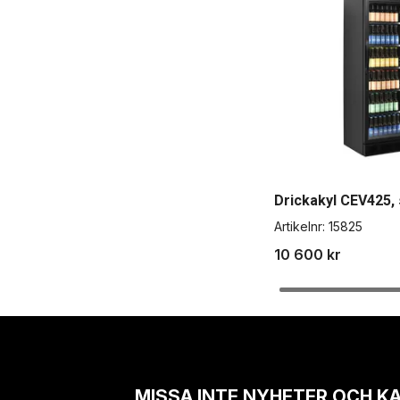
Drickakyl CEV425, 
Artikelnr:
15825
10 600 kr
MISSA INTE NYHETER OCH K