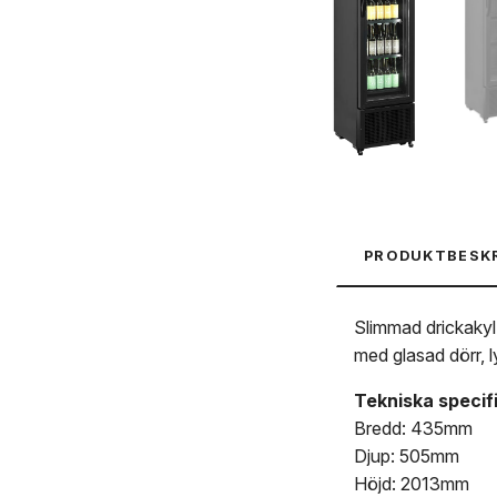
PRODUKTBESK
Slimmad drickakyl
med glasad dörr, l
Tekniska specif
Bredd: 435mm
Djup: 505mm
Höjd: 2013mm