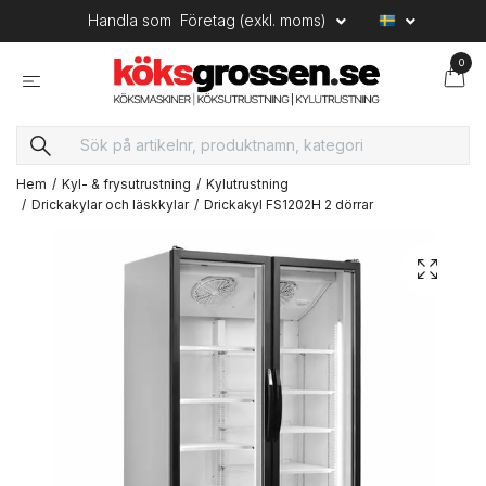
Handla som
Företag (exkl. moms)
0
Hem
Kyl- & frysutrustning
Kylutrustning
Drickakylar och läskkylar
Drickakyl FS1202H 2 dörrar