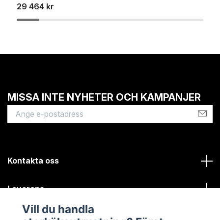
29 464 kr
1
MISSA INTE NYHETER OCH KAMPANJER
Kontakta oss
Leverans
Vill du handla
Kundinformation