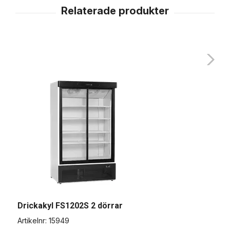
Drickakyl FS1202S 2 dörrar
D
Artikelnr:
15949
A