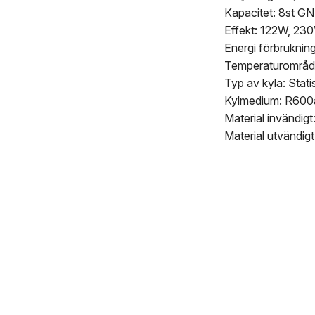
Kapacitet: 8st GN
Effekt: 122W, 230
Energi förbruknin
Temperaturområde
Typ av kyla: Stati
Kylmedium: R600
Material invändig
Material utvändig