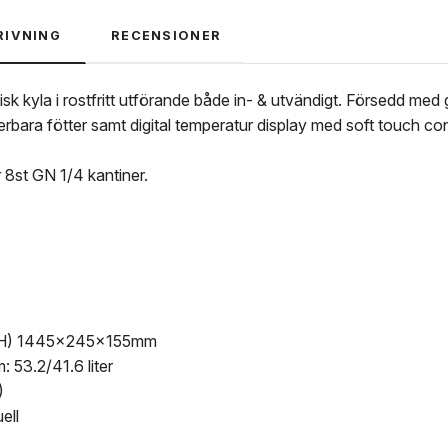
RIVNING
RECENSIONER
sk kyla i rostfritt utförande både in- & utvändigt. Försedd me
rbara fötter samt digital temperatur display med soft touch cont
8st GN 1/4 kantiner.
DxH) 1445x245x155mm
 53.2/41.6 liter
)
ell