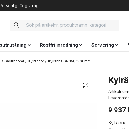
Personlig rådgivning
ysutrustning
Rostfri inredning
Servering
g
Gastronomi
Kylrännor
Kylränna GN 1/4, 1800mm
Kylr
Artikelnum
Leverantör
9 937 
Kylränna m