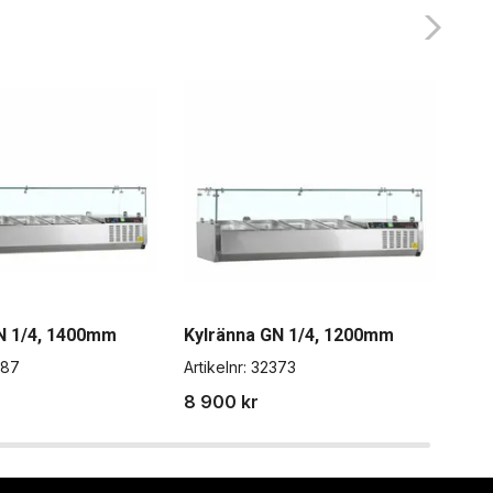
N 1/4, 1400mm
Kylränna GN 1/4, 1200mm
Kyl
587
Artikelnr:
32373
Artik
8 900 kr
10 