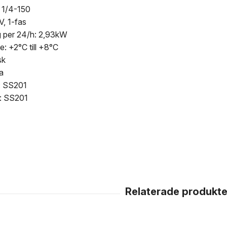
 1/4-150
V, 1-fas
g per 24/h: 2,93kW
: +2°C till +8°C
sk
a
t: SS201
t: SS201