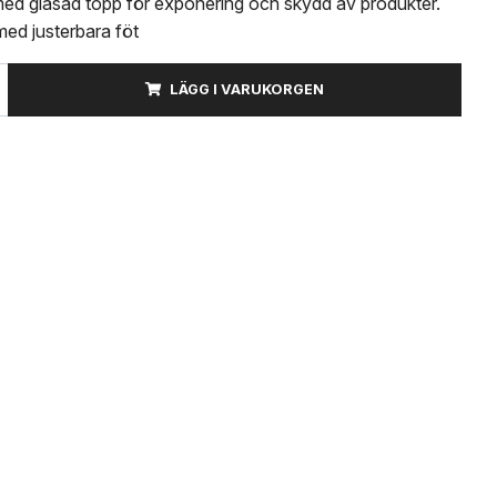
ed glasad topp för exponering och skydd av produkter.
med justerbara föt
LÄGG I VARUKORGEN