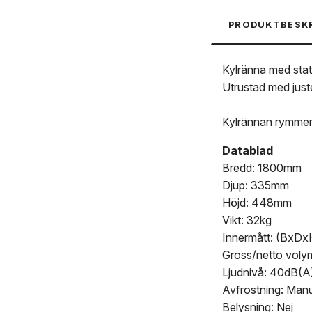
PRODUKTBESK
Kylränna med stati
Utrustad med juste
Kylrännan rymmer 
Datablad
Bredd: 1800mm
Djup: 335mm
Höjd: 448mm
Vikt: 32kg
Innermått: (Bx
Gross/netto volym:
Ljudnivå: 40dB(A
Avfrostning: Manu
Belysning: Nej