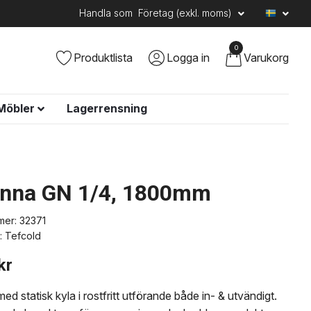
Handla som
Företag (exkl. moms)
0
Produktlista
Logga in
Varukorg
Möbler
Lagerrensning
änna GN 1/4, 1800mm
mer:
32371
:
Tefcold
kr
ed statisk kyla i rostfritt utförande både in- & utvändigt.