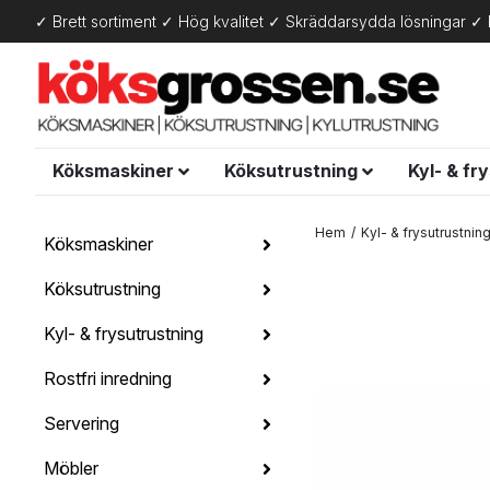
✓ Brett sortiment ✓ Hög kvalitet ✓ Skräddarsydda lösningar ✓ 
Köksmaskiner
Köksutrustning
Kyl- & fr
Hem
Kyl- & frysutrustnin
Köksmaskiner
Köksutrustning
Kyl- & frysutrustning
Rostfri inredning
Servering
Möbler