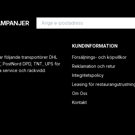
AMPANJER
KUNDINFORMATION
ar följande transportörer DHL
Försäljnings- och köpvillkor
V, PostNord DPD, TNT, UPS för
Reklamation och retur
a service och räckvidd.
Integritetspolicy
Leasing för restaurangutrustnin
Om Oss
Kontakt