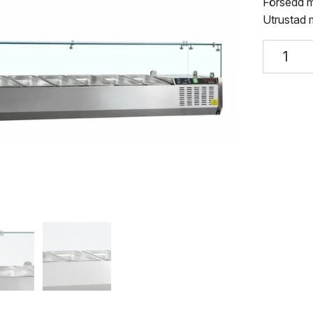
Försedd m
Utrustad 