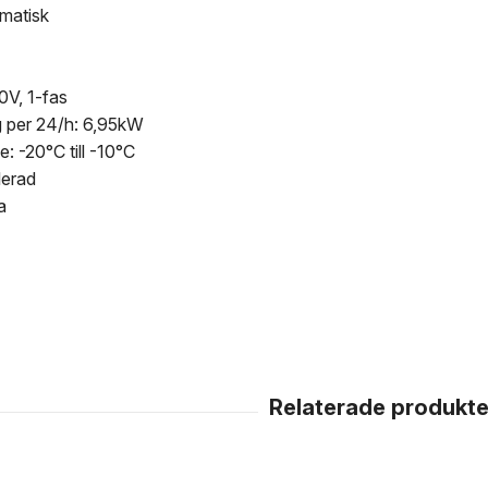
matisk
0V, 1-fas
g per 24/h: 6,95kW
 -20°C till -10°C
lerad
a