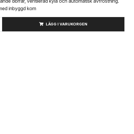
ande dörrar, ventilerad kyla och automatisk avfrostning.
 med inbyggd kom
LÄGG I VARUKORGEN