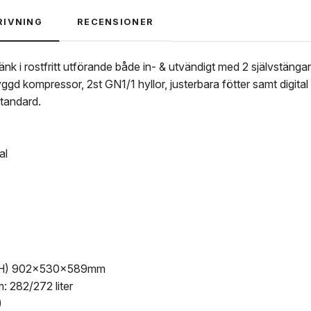
RIVNING
RECENSIONER
k i rostfritt utförande både in- & utvändigt med 2 självstängan
gd kompressor, 2st GN1/1 hyllor, justerbara fötter samt digita
tandard.
al
DxH) 902x530x589mm
: 282/272 liter
)