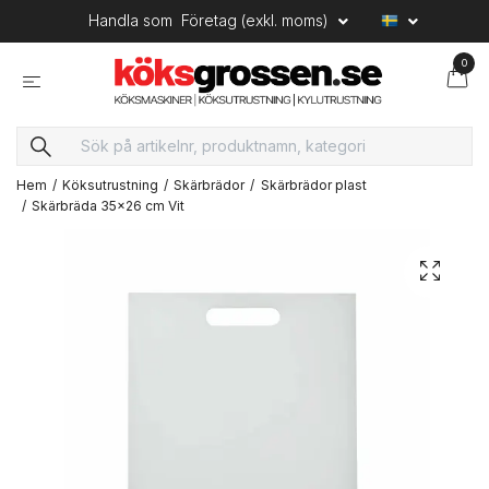
Handla som
Företag (exkl. moms)
0
Hem
Köksutrustning
Skärbrädor
Skärbrädor plast
Skärbräda 35x26 cm Vit