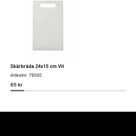
Skärbräda 24x15 cm Vit
S
Artikelnr:
78565
A
65 kr
3