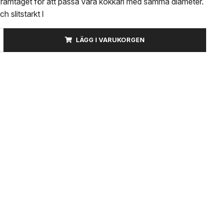
framtaget för att passa våra kokkärl med samma diameter.
ch slitstarkt l
LÄGG I VARUKORGEN