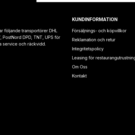
KUNDINFORMATION
ar följande transportörer DHL
Försäljnings- och köpvillkor
V, PostNord DPD, TNT, UPS för
Reklamation och retur
a service och räckvidd.
Integritetspolicy
Leasing för restaurangutrustnin
Om Oss
Kontakt