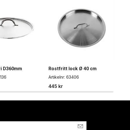
ri D360mm
Rostfritt lock Ø 40 cm
Ros
6136
Artikelnr:
63406
Artik
445 kr
350