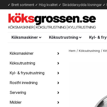
✓ Brett sortiment ✓ Hög kvalitet ✓ Skräddarsydda lösningar ✓ 
Köksmaskiner
Köksutrustning
Kyl- & fr
Hem
Köksutrustning
Ki
Köksmaskiner
Köksutrustning
Kyl- & frysutrustning
Rostfri inredning
Servering
Möbler