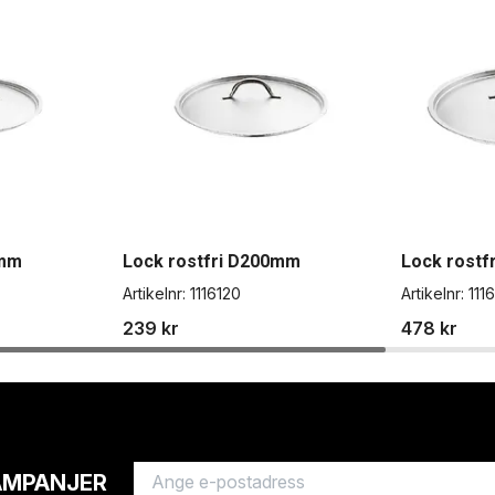
0mm
Lock rostfri D200mm
Lock rostf
Artikelnr:
1116120
Artikelnr:
111
239 kr
478 kr
AMPANJER