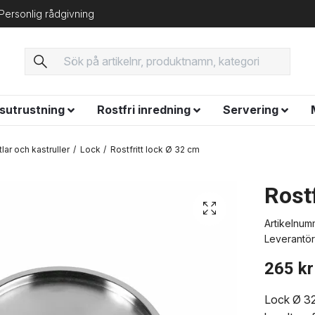
Personlig rådgivning
ysutrustning
Rostfri inredning
Servering
ttlar och kastruller
Lock
Rostfritt lock Ø 32 cm
Rost
Artikelnum
Leverantör
265 kr
Lock Ø 32 