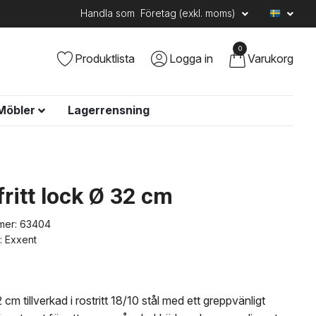
Handla som
Företag (exkl. moms)
0
Produktlista
Logga in
Varukorg
Möbler
Lagerrensning
fritt lock Ø 32 cm
mer:
63404
:
Exxent
cm tillverkad i rostritt 18/10 stål med ett greppvänligt