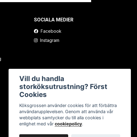
SOCIALA MEDIER
Facebook
Instagram
g
Vill du handla
storköksutrustning? Först
Cookies
Köksgrossen använder cookies för att förbättra
användarupplevelsen. Genom att använda vår
webbplats samtycker du till alla cookies i
enlighet med vår
cookiepolicy
.