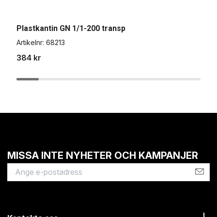
Plastkantin GN 1/1-200 transp
P
Artikelnr:
68213
A
384 kr
3
MISSA INTE NYHETER OCH KAMPANJER