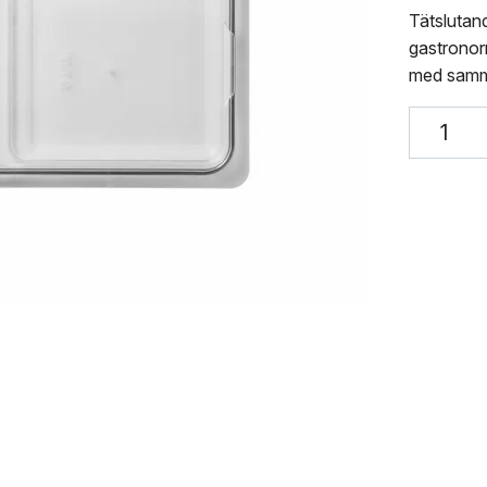
Tätslutan
gastronor
med samma