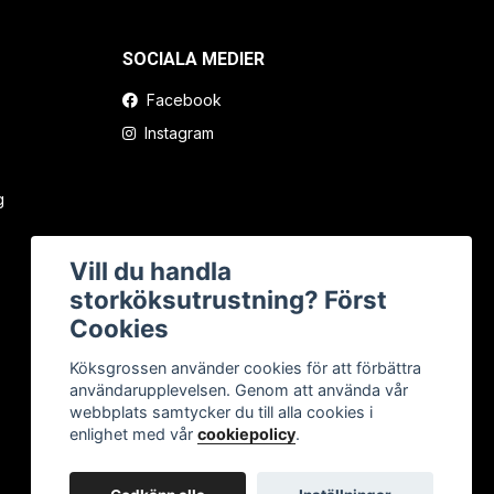
SOCIALA MEDIER
Facebook
Instagram
g
Vill du handla
storköksutrustning? Först
Cookies
Köksgrossen använder cookies för att förbättra
användarupplevelsen. Genom att använda vår
webbplats samtycker du till alla cookies i
enlighet med vår
cookiepolicy
.