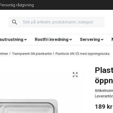
Personlig rådgivning
ysutrustning
Rostfri inredning
Servering
ntiner
Transparent GN plastkantin
Plastlock GN 1/2 med öppningslucka
Plas
öppn
Artikelnum
Leverantör
189 kr