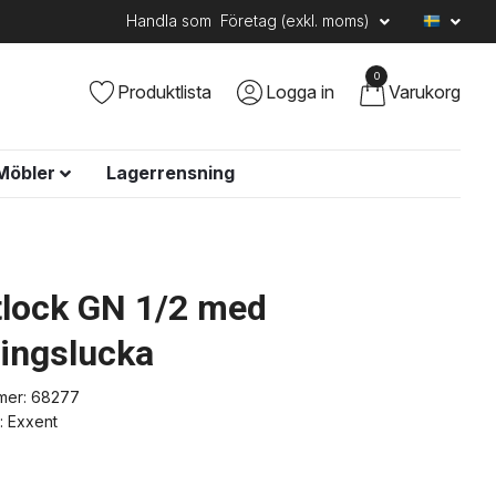
Handla som
Företag (exkl. moms)
0
Produktlista
Logga in
Varukorg
Möbler
Lagerrensning
tlock GN 1/2 med
ingslucka
mer:
68277
:
Exxent