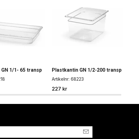
 GN 1/1- 65 transp
Plastkantin GN 1/2-200 transp
Pla
18
Artikelnr:
68223
Artik
227 kr
82 