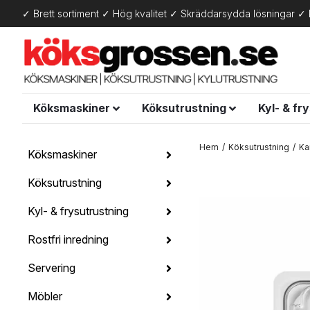
✓ Brett sortiment ✓ Hög kvalitet ✓ Skräddarsydda lösningar ✓ 
Köksmaskiner
Köksutrustning
Kyl- & fr
Hem
Köksutrustning
Ka
Köksmaskiner
Köksutrustning
Kyl- & frysutrustning
Rostfri inredning
Servering
Möbler