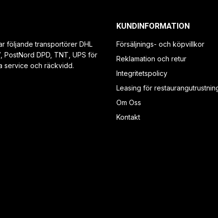
KUNDINFORMATION
ar följande transportörer DHL
Försäljnings- och köpvillkor
V, PostNord DPD, TNT, UPS för
Reklamation och retur
a service och räckvidd.
Integritetspolicy
Leasing för restaurangutrustnin
Om Oss
Kontakt