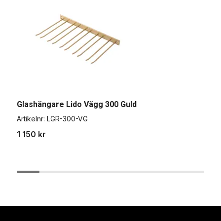
Glashängare Lido Vägg 300 Guld
G
Artikelnr:
LGR-300-VG
A
1 150 kr
1