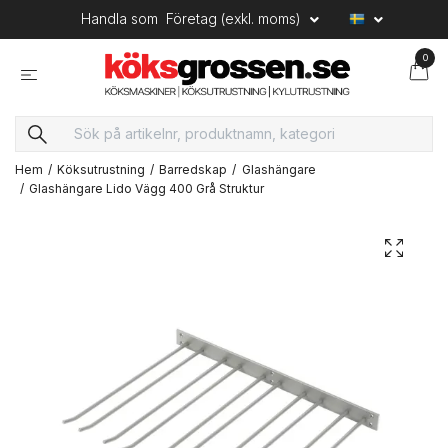
Handla som
Företag (exkl. moms)
0
Hem
Köksutrustning
Barredskap
Glashängare
Glashängare Lido Vägg 400 Grå Struktur