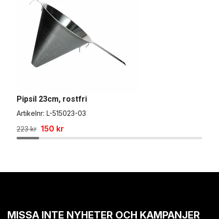
Pipsil 23cm, rostfri
S
Artikelnr:
L-515023-03
A
150 kr
1
223 kr
MISSA INTE NYHETER OCH KAMPANJER