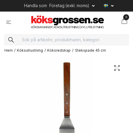
Handla som
Företag (exkl. moms)
0
Hem
Köksutrustning
Köksredskap
Stekspade 45 cm