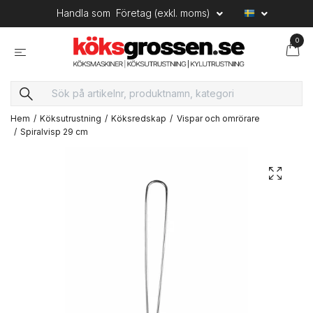
Handla som
Företag (exkl. moms)
0
Hem
Köksutrustning
Köksredskap
Vispar och omrörare
Spiralvisp 29 cm