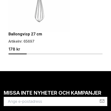
Ballongvisp 27 cm
B
Artikelnr:
65697
A
178 kr
1
MISSA INTE NYHETER OCH KAMPANJER