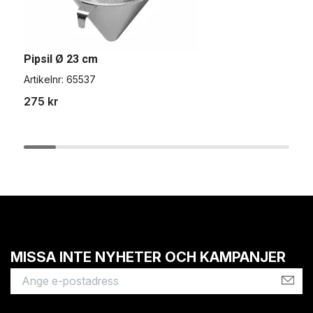
Pipsil Ø 23 cm
Ö
Artikelnr:
65537
A
275 kr
1
MISSA INTE NYHETER OCH KAMPANJER