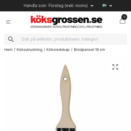
Handla som
Företag (exkl. moms)
0
Hem
Köksutrustning
Köksredskap
Brödpensel 19 cm