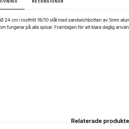
RIVNING
RECENSIONER
L Ø 24 cm i rostfritt 18/10 stål med sandwichbotten av 5mm alu
 som fungerar på alla spisar. Framtagen för att klara daglig anv