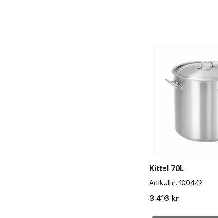
Kittel 70L
Artikelnr:
100442
3 416 kr