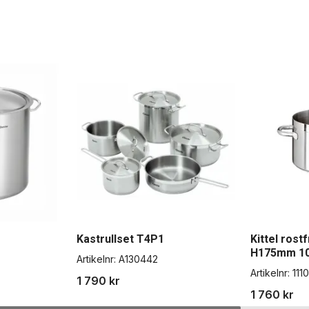
Kastrullset T4P1
Kittel rost
H175mm 10
Artikelnr:
A130442
Artikelnr:
111
1 790 kr
1 760 kr