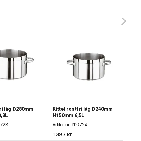
fri låg D280mm
Kittel rostfri låg D240mm
Kit
,8L
H150mm 6,5L
Artik
0728
Artikelnr:
1110724
1 2
1 387 kr