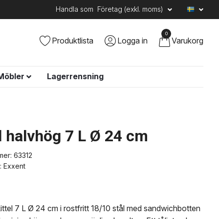
Handla som
Företag (exkl. moms)
0
Produktlista
Logga in
Varukorg
Möbler
Lagerrensning
el halvhög 7 L Ø 24 cm
mer:
63312
:
Exxent
ttel 7 L Ø 24 cm i rostfritt 18/10 stål med sandwichbotten