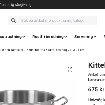
Personlig rådgivning
ysutrustning
Rostfri inredning
Servering
ttlar och kastruller
Kittlar rostfria
Kittel halvhög 7 L Ø 24 cm
Kitt
Artikelnum
Leverantör
675 kr
Halvhög ki