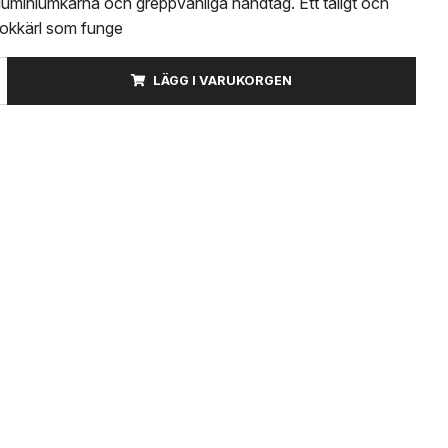
uminiumkärna och greppvänliga handtag. Ett tåligt och
 kokkärl som funge
LÄGG I VARUKORGEN