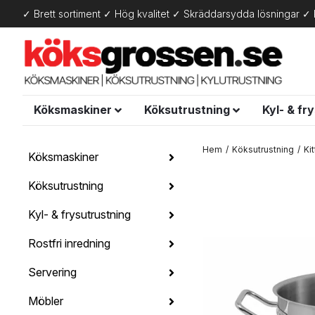
✓ Brett sortiment ✓ Hög kvalitet ✓ Skräddarsydda lösningar ✓ 
Köksmaskiner
Köksutrustning
Kyl- & fr
Hem
Köksutrustning
Ki
Köksmaskiner
Köksutrustning
Kyl- & frysutrustning
Rostfri inredning
Servering
Möbler